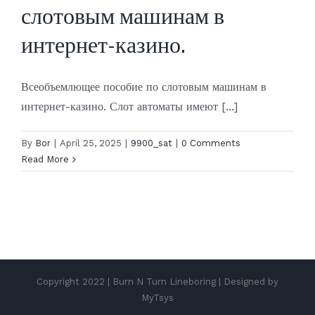
слотовым машинам в
интернет-казино.
Всеобъемлющее пособие по слотовым машинам в
интернет-казино. Слот автоматы имеют [...]
By
Bor
|
April 25, 2025
|
9900_sat
|
0 Comments
Read More
Copyright 2022 | Burn N Turn Lineboring | Designed by
MyTsys