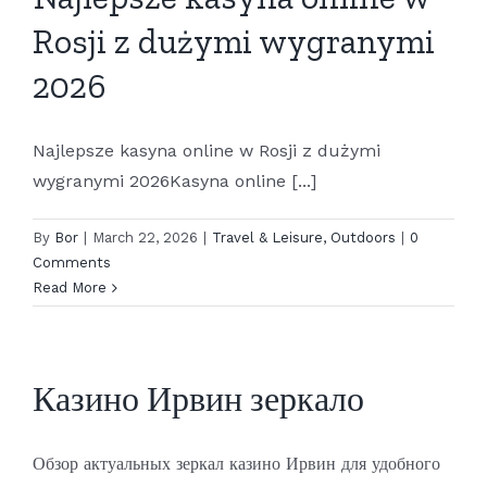
Rosji z dużymi wygranymi
2026
Najlepsze kasyna online w Rosji z dużymi
wygranymi 2026Kasyna online [...]
By
Bor
|
March 22, 2026
|
Travel & Leisure, Outdoors
|
0
Comments
Read More
Казино Ирвин зеркало
Обзор актуальных зеркал казино Ирвин для удобного