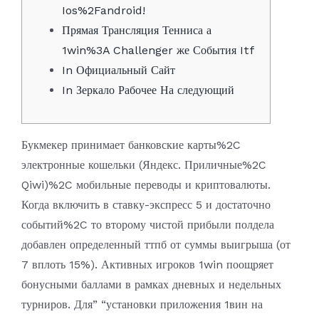
Ios%2Fandroid!
Прямая Трансляция Тенниса а
1win%3A Challenger же События Itf
In Официальный Сайт
In Зеркало Рабочее На следующий
Букмекер принимает банковские карты%2C
электронные кошельки (Яндекс. Приличные%2C
Qiwi)%2C мобильные переводы и криптовалюты.
Когда включить в ставку-экспресс 5 и достаточно
событий%2C то второму чистой прибыли полдела
добавлен определенный ттпб от суммы выигрыша (от
7 вплоть 15%). Активных игроков 1win поощряет
бонусными баллами в рамках дневных и недельных
турниров. Для” “установки приложения 1вин на