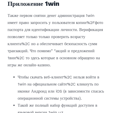
Приложение 1win
Также первом снятии денег администрация 1win
имеет право запросить у пользователя копии%2Fфото
паспорта для идентификации личности. Верификация
позволяет только только проверить возрасту
клиента%2C но а обеспечивает безопасность сумм
транзакций. Что помимо” “акций и предложений
1вин%2C то здесь которые в основном обращено на
игры же онлайн-казино.
Чтобы скачать веб-клиент%2C нельзя войти в
1win на официальном сайте%2C кликнуть по
иконке Андроид или iOS (в зависимости спасась
операционной системы устройства).
Такой же полный набор функций доступен в
языковой версии 1win uz.