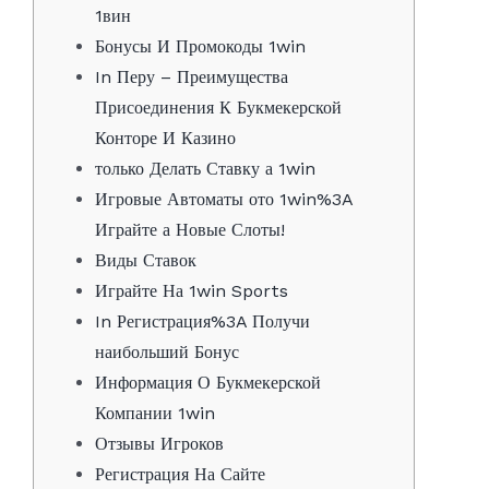
1вин
Бонусы И Промокоды 1win
In Перу – Преимущества
Присоединения К Букмекерской
Конторе И Казино
только Делать Ставку а 1win
Игровые Автоматы ото 1win%3A
Играйте а Новые Слоты!
Виды Ставок
Играйте На 1win Sports
In Регистрация%3A Получи
наибольший Бонус
Информация О Букмекерской
Компании 1win
Отзывы Игроков
Регистрация На Сайте