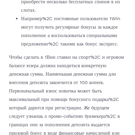
приобрести несколько бесплатных спинов в их
слотах.
Например%2C постоянные пользователи 1Win
могут получить регулярные бонусы за каждое
пополнение а воспользоваться специальными
предложение%2C такими как бонус экспресс.
Чтобы сделать в 1Вин ставки на спорт%2C и игровом
балансе юзера должна находиться конкретную
денежная сумма. Наименьшая денежная сумма дли
внесения депозита закончится от 100 копеек.
Первоначальный взнос новичка может быть
максимальный при помощи бонусного подарка%2C
который дарится при регистрации. Же будущем
следует узнаешь о промо-событиях букмекера%2C в
границах они за пополнения депозита выдается
призовой бонус в виде финансовые начислений или