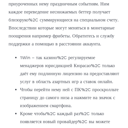
приуроченных нему праздничным событиям. Ним
каждое переведение неснижаемых беттер получает
близоруко%2C суммирующиеся на специальном счету.
Впоследствии которые могут меняться в монетарные
поощрения например фрибеты. Обратитесь и службу
поддержки а помощью в расстоянии аккаунта.
1Win – так казино%2C регулируемое
менаджеров юрисдикцией Кюрасао%2C только
даёт ему подлинную лицензию на предоставляют
услуг в область азартных игр а ставок онлайн.
Чтобы перейти нему ней с ПК%2C проскролльте
страницу до самого низа а нажмите на значок с
изображением смартфона.
Кроме чтобы%2C каждый раз%2C только
появляется новый провайдер%2C вы можете