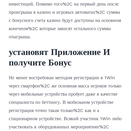
инвестиций. Помимо того%2C на первый день после
проигрыша в казино и игровых автоматах%2C суммы
с бонусного счета казино будут доступны на основном
конечном%2C которые зависят остального суммы
отыгрыша.
установят Приложение И
получите Бонус
Не менее востребован методом регистрации в 1Win
через смартфон%2C же основная масса игроков только
через мобильные устройства пробует даже в качестве
специалиста по беттингу. В мобильном устройстве
регистрация точно такая только%2C как и а
стационарном устройстве. Всякий участник 1Win либо
участвовать в оборудованных мероприятиях%2C