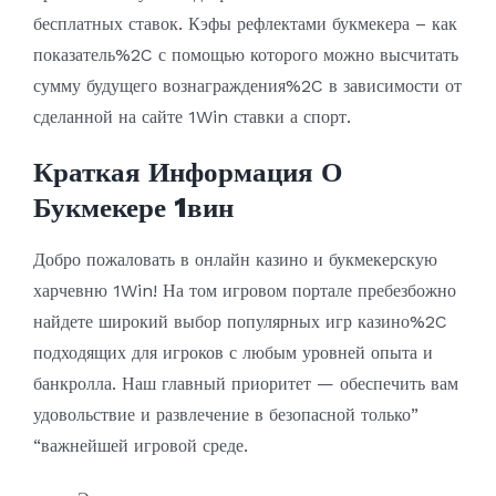
бесплатных ставок. Кэфы рефлектами букмекера – как
показатель%2C с помощью которого можно высчитать
сумму будущего вознаграждения%2C в зависимости от
сделанной на сайте 1Win ставки а спорт.
Краткая Информация О
Букмекере 1вин
Добро пожаловать в онлайн казино и букмекерскую
харчевню 1Win! На том игровом портале пребезбожно
найдете широкий выбор популярных игр казино%2C
подходящих для игроков с любым уровней опыта и
банкролла. Наш главный приоритет — обеспечить вам
удовольствие и развлечение в безопасной только”
“важнейшей игровой среде.