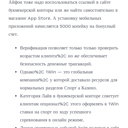
Айфон тоже надо воспользоваться ссылкой в сайте
букмекерской конторы или же найти самостоятельно в
магазине App Store. А установку мобильных
приложений начисляется 5000 копейку на бонусный
счет.
Верификация позволяет только только проверить
возрастом клиента%2C но же обеспечивает
безопасность денежные транзакций.
Однако%2C 1Win — это глобальная
компания%2C у которой доставало ресурсов для
нормальных разделов Спорт а Казино.
Категория Лайв в букмекерской конторе советует
клиентам опционал%2C этого оформлять в 1Win
ставки на спорт по ходу успешного
соревнования в онлайн режиме.
Линия спортивных событий 1win включая в себя