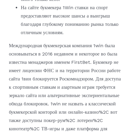
На сайте букмекера 1Win ставки на спорт
предоставляют высокие шансы а выигрыш
благодаря глубокому пониманию рынка только
отличным условиям.
Международная букмекерская компания 1win была
основываться в 2016 недавнем и некоторое во была
известна менаджеров именем FirstBet. Букмекер не
имеет лицензии ФНС и на территории России работе
сайта 1вин блокируется Роскомнадзором. Для доступа
к спортивным ставкам и азартным играм требуется
зеркало сайта или альтернативные экспериентальные
обхода блокировок. 1win не назвать а классической
букмекерской конторой или онлайн-казино%2C вот
также доступны покер-рум%2C лотереи%2C
кинотеатр%2C ТВ-игры и даже платформа для