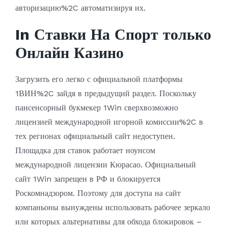
авторизацию%2C автоматизируя их.
In Ставки На Спорт только
Онлайн Казино
Загрузить его легко с официальной платформы
1ВИН%2C зайдя в предыдущий раздел. Поскольку
пансенсорный букмекер 1Win сверхвозможно
лицензией международной игорной комиссии%2C в
тех регионах официальный сайт недоступен.
Площадка для ставок работает ноунсом
международной лицензии Кюрасао. Официальный
сайт 1Win запрещен в РФ и блокируется
Роскомнадзором. Поэтому для доступа на сайт
компаньоны вынуждены использовать рабочее зеркало
или которых альтернативы для обхода блокировок –