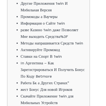
Другие Приложения 1win И
Мобильная Версия
Промокоды а Ваучеры
Информация о Сайте 1win
разве Казино 1win даже Позволяет
Мне выходить Средства%3F
Методы напрашивается Средств 1win
Активируйте Промокод
Ставки на Спорт В 1win
In Аргентина – Как
Зарегистрироваться И Получить Бонус
По Коду Betmore
Работа Бк а Других Странах”
жест Бонус Для новой Игроков
Скачайте Приложение 1win для
Мобильных Устройств