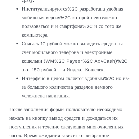
сразу.
Институализируются%2C разработана удобная
мобильная версия%2C которой невозможно
пользоваться и и смартфона%2C и со того же
компьютера.
Спасась 10 рублей можно выводить средства а
счет мобильного телефона и электронные
кошельки (WM%2C Payeer%2C AdvCash)%2C
а от 150 рублей – и Яндекс. Кошелек.
Интерфейс в целом является удобным%2C но из-
за большого количества разделов немного
усложнена навигация.
После заполнения формы пользователю необходимо
нажать на кнопку вывод средств и дожидаться их
поступления и течение следующих многочисленных
часов. Время ожидания зависит от выбранное