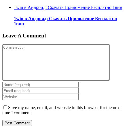
1win в Андроид: Скачать Приложение Бесплатно 1вин
1win в Андроид: Скачать Приложение Бесплатно
1вин
Leave A Comment
Comment
Save my name, email, and website in this browser for the next
time I comment.