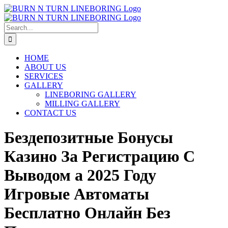
Skip
to
content
Search
for:
HOME
ABOUT US
SERVICES
GALLERY
LINEBORING GALLERY
MILLING GALLERY
CONTACT US
Бездепозитные Бонусы
Казино За Регистрацию С
Выводом а 2025 Году
Игровые Автоматы
Бесплатно Онлайн Без