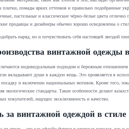
ы платки, помады ярких оттенков и правильно подобранные ук
ичные, пастельные и классические чёрно-белые цвета отлично 
ские продавцы и дизайнеры обычно хорошо осведомлены о стил
добрать наряд, но и почувствовать себя настоящей звездой пин
роизводства винтажной одежды в
 отличаются индивидуальным подходом и бережным отношением 
ели вкладывают души в каждую вещь. Это проявляется в испол
посадку и включении национальных мотивов. Кроме того, лок
яя экологические стандарты. Такие особенности делают казах
ных покупателей, ищущих эксклюзивность и качество.
ь за винтажной одеждой в стиле 
н ап стиле – это как офлайн бутики в крупных городах, так и