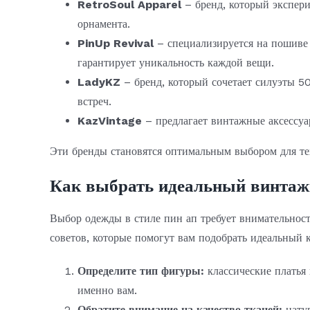
RetroSoul Apparel
– бренд, который экспери
орнамента.
PinUp Revival
– специализируется на пошиве 
гарантирует уникальность каждой вещи.
LadyKZ
– бренд, который сочетает силуэты 50
встреч.
KazVintage
– предлагает винтажные аксессуар
Эти бренды становятся оптимальным выбором для тех
Как выбрать идеальный винтажн
Выбор одежды в стиле пин ап требует внимательности
советов, которые помогут вам подобрать идеальный 
Определите тип фигуры:
классические платья 
именно вам.
Обратите внимание на качество тканей:
натур