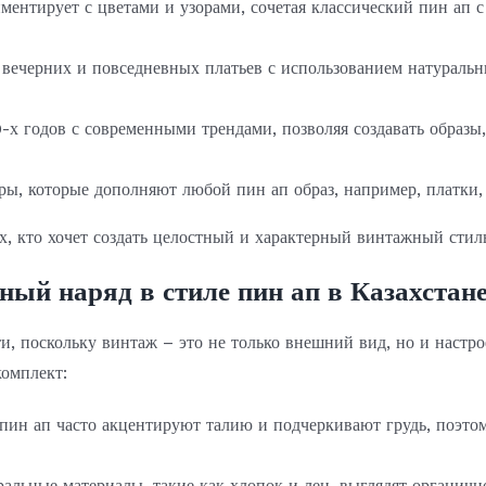
ментирует с цветами и узорами, сочетая классический пин ап 
вечерних и повседневных платьев с использованием натуральн
-х годов с современными трендами, позволяя создавать образы,
ы, которые дополняют любой пин ап образ, например, платки, 
, кто хочет создать целостный и характерный винтажный стиль
ый наряд в стиле пин ап в Казахстан
, поскольку винтаж – это не только внешний вид, но и настрое
комплект:
пин ап часто акцентируют талию и подчеркивают грудь, поэто
альные материалы, такие как хлопок и лен, выглядят органичн