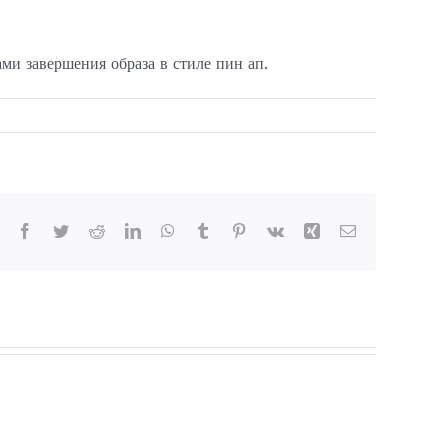
ми завершения образа в стиле пин ап.
Facebook
Twitter
Reddit
LinkedIn
WhatsApp
Tumblr
Pinterest
Vk
Xing
Email