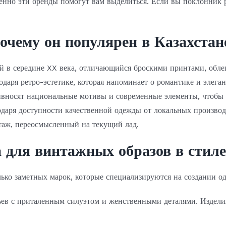
нно эти бренды помогут вам выделиться. Если вы поклонник р
почему он популярен в Казахстан
й в середине XX века, отличающийся броскими принтами, обл
годаря ретро-эстетике, которая напоминает о романтике и эле
вносят национальные мотивы и современные элементы, чтобы 
одаря доступности качественной одежды от локальных производ
нтаж, переосмысленный на текущий лад.
 для винтажных образов в стиле
лько заметных марок, которые специализируются на создании о
ев с приталенным силуэтом и женственными деталями. Издели