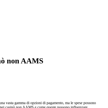
sinò non AAMS
o una vasta gamma di opzioni di pagamento, ma le spese possono
Pal nei casinò non AAMS e come queste possono influenzare