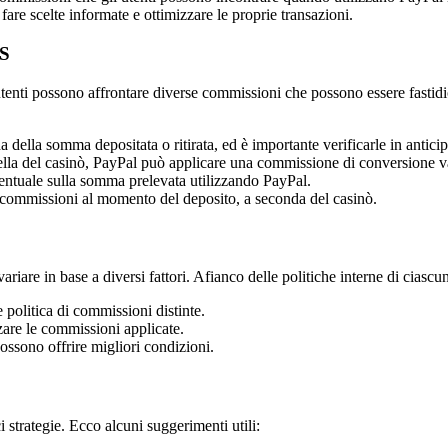
fare scelte informate e ottimizzare le proprie transazioni.
MS
tenti possono affrontare diverse commissioni che possono essere fastid
della somma depositata o ritirata, ed è importante verificarle in anticip
uella del casinò, PayPal può applicare una commissione di conversione va
ntuale sulla somma prelevata utilizzando PayPal.
commissioni al momento del deposito, a seconda del casinò.
re in base a diversi fattori. Afianco delle politiche interne di ciascu
politica di commissioni distinte.
are le commissioni applicate.
ossono offrire migliori condizioni.
 strategie. Ecco alcuni suggerimenti utili: