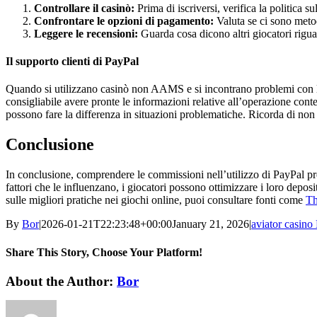
Controllare il casinò:
Prima di iscriversi, verifica la politica 
Confrontare le opzioni di pagamento:
Valuta se ci sono metod
Leggere le recensioni:
Guarda cosa dicono altri giocatori riguar
Il supporto clienti di PayPal
Quando si utilizzano casinò non AAMS e si incontrano problemi con le c
consigliabile avere pronte le informazioni relative all’operazione conte
possono fare la differenza in situazioni problematiche. Ricorda di non 
Conclusione
In conclusione, comprendere le commissioni nell’utilizzo di PayPal pr
fattori che le influenzano, i giocatori possono ottimizzare i loro depos
sulle migliori pratiche nei giochi online, puoi consultare fonti come
Th
By
Bor
|
2026-01-21T22:23:48+00:00
January 21, 2026
|
aviator casin
Share This Story, Choose Your Platform!
Facebook
Twitter
Reddit
LinkedIn
WhatsApp
Tumblr
Pinterest
Vk
Xing
Email
About the Author:
Bor