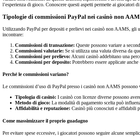
l’esperienza di gioco. Conoscere questi aspetti permette ai giocatori di 
Tipologie di commissioni PayPal nei casinò non AA
Utilizzando PayPal per depositi e prelievi nei casinò non AAMS, gli u
incontrare:
Commissioni di transazione:
Queste possono variare a seconda 
Commissioni valutarie:
Se si utilizza una valuta diversa da q
Commissioni per prelievo:
Alcuni casinò addebitano una perce
Commissioni per deposito:
Potrebbero essere applicate anche 
Perché le commissioni variano?
Le commissioni d’uso di PayPal presso i casinò non AAMS possono varia
Tipologia di casinò:
I casinò con licenze diverse possono avere 
Metodo di gioco:
La modalità di pagamento scelta può influenz
Affidabilità e reputazione:
Casinò più conosciuti e affidabili p
Come massimizzare il proprio guadagno
Per evitare spese eccessive, i giocatori possono seguire alcune semplici